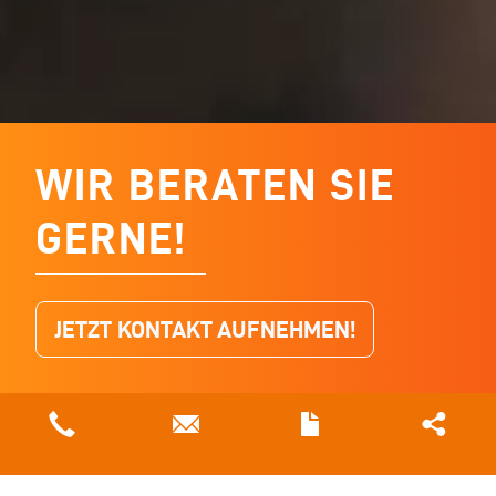
INDUSTRIELLES
WIR BERATEN SIE
ABWASSER
GERNE!
RECYCLING
JETZT KONTAKT AUFNEHMEN!
WELCHES ABWASSER HABEN SIE?
WIE WIRD EINE UC