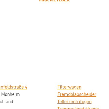
nfeldstraße 4
Filterwagen
3 Monheim
Fremdölabscheider
chland
Tellerzentrifugen
Trommelzentrifugen