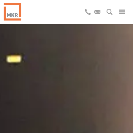
INDUSTRIELLES
ABWASSER
RECYCLING
WELCHES ABWASSER HABEN SIE?