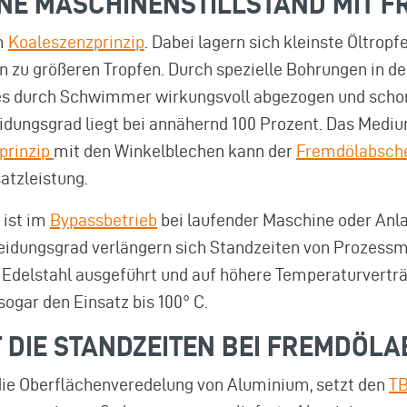
HNE MASCHINENSTILLSTAND MIT 
em
Koaleszenzprinzip
. Dabei lagern sich kleinste Öltro
n zu größeren Tropfen. Durch spezielle Bohrungen in 
rd es durch Schwimmer wirkungsvoll abgezogen und sch
idungsgrad liegt bei annähernd 100 Prozent. Das Med
prinzip
mit den Winkelblechen kann der
Fremdölabsch
atzleistung.
ist im
Bypassbetrieb
bei laufender Maschine oder Anla
eidungsgrad verlängern sich Standzeiten von Prozessme
A Edelstahl ausgeführt und auf höhere Temperaturverträ
sogar den Einsatz bis 100° C.
 DIE STANDZEITEN BEI FREMDÖL
r die Oberflächenveredelung von Aluminium, setzt den
TB