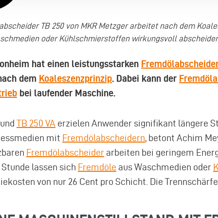
labscheider TB 250 von MKR Metzger arbeitet nach dem Koales
aschmedien oder Kühlschmierstoffen wirkungsvoll abscheiden
nheim hat einen leistungsstarken
Fremdölabscheide
t nach dem
Koaleszenzprinzip
. Dabei kann der
Fremdöla
rieb
bei laufender Maschine.
und
TB 250 VA
erzielen Anwender signifikant längere 
ozessmedien mit
Fremdölabscheidern
, betont Achim Me
tzbaren
Fremdölabscheider
arbeiten bei geringem Ener
o Stunde lassen sich
Fremdöle
aus Waschmedien oder
K
iekosten von nur 26 Cent pro Schicht. Die Trennschärf