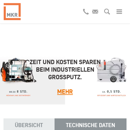
ZEIT UND KOSTEN SPAREN
WUSSTEN SIE SCHON,
DASS MAN WASCHWASSER
BEIM INDUSTRIELLEN
AUCH AUFBEREITEN KANN?
GROSSPUTZ.
MEHR
MEHR
ÜBERSICHT
TECHNISCHE DATEN