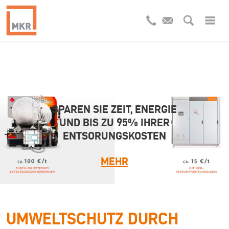
ZEIT UND KOSTEN SPAREN
SPAREN SIE ZEIT, ENERGIE
UND BIS ZU 95% IHRER
BEIM INDUSTRIELLEN
ENTSORUNGSKOSTEN
GROSSPUTZ.
MEHR
MEHR
UMWELTSCHUTZ DURCH