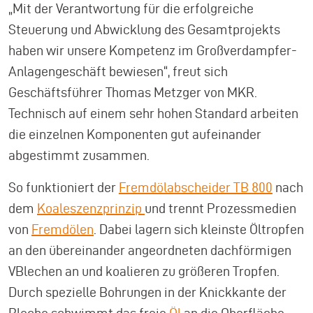
„Mit der Verantwortung für die erfolgreiche
Steuerung und Abwicklung des Gesamtprojekts
haben wir unsere Kompetenz im Großverdampfer-
Anlagengeschäft bewiesen“, freut sich
Geschäftsführer Thomas Metzger von MKR.
Technisch auf einem sehr hohen Standard arbeiten
die einzelnen Komponenten gut aufeinander
abgestimmt zusammen.
So funktioniert der
Fremdölabscheider TB 800
nach
dem
Koaleszenzprinzip
und trennt Prozessmedien
von
Fremdölen
. Dabei lagern sich kleinste Öltropfen
an den übereinander angeordneten dachförmigen
VBlechen an und koalieren zu größeren Tropfen.
Durch spezielle Bohrungen in der Knickkante der
Bleche schwimmt das freie
Öl
an die Oberfläche