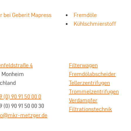
r bei Geberit Mapress
Fremdöle
Kühlschmierstoff
nfeldstraße 4
Filterwagen
3 Monheim
Fremdölabscheider
chland
Tellerzentrifugen
Trommelzentrifugen
9 (0) 90 91 50 00 0
Verdampfer
9 (0) 90 91 50 00 30
Filtrationstechnik
fo@mkr-metzger.de