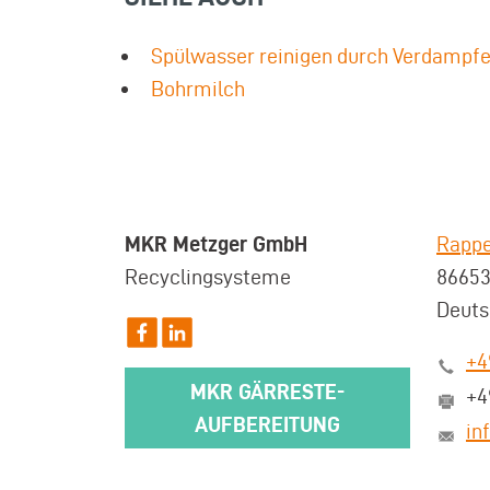
Spülwasser reinigen durch Verdampfe
Bohrmilch
MKR Metzger GmbH
Rappe
Recyclingsysteme
8665
Deuts
+4
MKR GÄRRESTE-
+4
AUFBEREITUNG
in