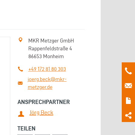
MKR Metzger GmbH
Rappenfeldstraße 4
86653 Monheim
+49 172 81 80 303
joerg.beck@mkr-
metzger.de
ANSPRECHPARTNER
Jörg Beck
TEILEN