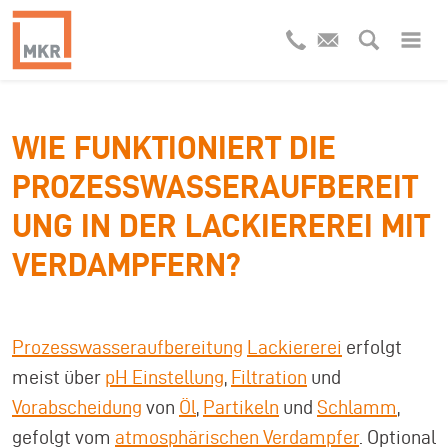
WIE FUNKTIONIERT DIE
PROZESSWASSERAUFBEREIT
UNG IN DER LACKIEREREI MIT
VERDAMPFERN?
Prozesswasseraufbereitung
Lackiererei
erfolgt
meist über
pH Einstellung
,
Filtration
und
Vorabscheidung
von
Öl
,
Partikeln
und
Schlamm
,
gefolgt vom
atmosphärischen Verdampfer
. Optional