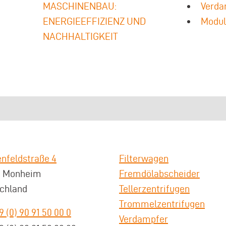
MASCHINENBAU:
Verda
ENERGIEEFFIZIENZ UND
Modul
NACHHALTIGKEIT
nfeldstraße 4
Filterwagen
3 Monheim
Fremdölabscheider
chland
Tellerzentrifugen
Trommelzentrifugen
9 (0) 90 91 50 00 0
Verdampfer