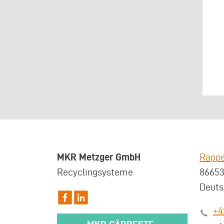
MKR Metzger GmbH
Rappe
Recyclingsysteme
8665
Deuts
+4