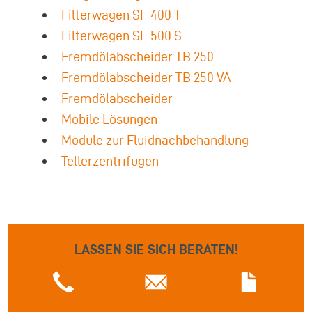
Filterwagen SF 400 T
Filterwagen SF 500 S
Fremdölabscheider TB 250
Fremdölabscheider TB 250 VA
Fremdölabscheider
Mobile Lösungen
Module zur Fluidnachbehandlung
Tellerzentrifugen
LASSEN SIE SICH BERATEN!