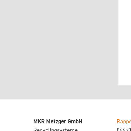
MKR Metzger GmbH
Rappe
Recyclingsysteme
8665