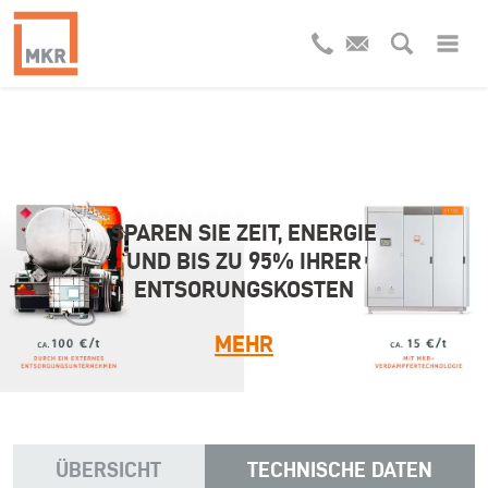
ZEIT UND KOSTEN SPAREN
SPAREN SIE ZEIT, ENERGIE
UND BIS ZU 95% IHRER
BEIM INDUSTRIELLEN
ENTSORUNGSKOSTEN
GROSSPUTZ.
MEHR
MEHR
ÜBERSICHT
TECHNISCHE DATEN